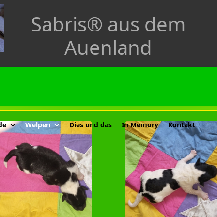
Sabris® aus dem
Auenland
de
Welpen
Dies und das
In Memory
Kontakt