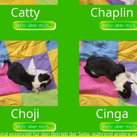
Catty
Chaplin
Mehr über mich...
Mehr über mich..
Choji
Cinga
Mehr über mich...
Mehr über mich..
ind essenziell für den Betrieb der Seite, während andere u